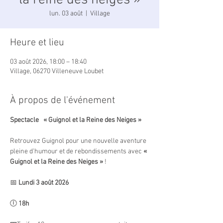
la reine des neiges »
lun. 03 août
  |  
Village
Heure et lieu
03 août 2026, 18:00 – 18:40
Village, 06270 Villeneuve Loubet
À propos de l'événement
Spectacle   « Guignol et la Reine des Neiges »
Retrouvez Guignol pour une nouvelle aventure 
pleine d'humour et de rebondissements avec 
« 
Guignol et la Reine des Neiges »
 !
📅 
Lundi 3 août 2026
🕕 
18h