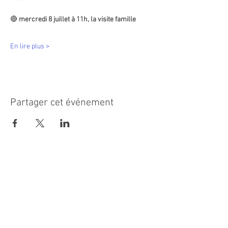
🔴
 mercredi 8 juillet à 11h, la visite famille  
En lire plus >
Partager cet événement
MAIRIE PRINCIPALE
Place de la République
06270 Villeneuve Loubet
Email :
cab@villeneuveloubet.fr
Tél
:
04 92 02 60 00