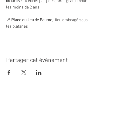
🎟️Tarifs : 10 euros par personne , gratuit pour 
les moins de 2 ans
📍 
Place du Jeu de Paume
,  lieu ombragé sous 
les platanes
Partager cet événement
MAIRIE PRINCIPALE
Place de la République
06270 Villeneuve Loubet
Email :
cab@villeneuveloubet.fr
Tél
:
04 92 02 60 00
ACCUEIL