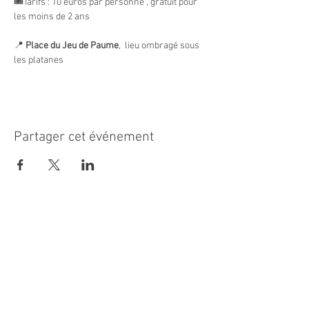
🎟️Tarifs : 10 euros par personne , gratuit pour 
les moins de 2 ans
📍 
Place du Jeu de Paume
,  lieu ombragé sous 
les platanes
Partager cet événement
MAIRIE PRINCIPALE
Place de la République
06270 Villeneuve Loubet
Email :
cab@villeneuveloubet.fr
Tél
:
04 92 02 60 00
ACCUEIL