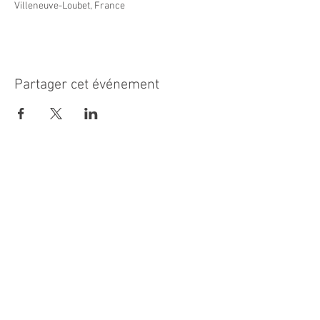
Villeneuve-Loubet, France
Partager cet événement
MAIRIE PRINCIPALE
Place de la République
06270 Villeneuve Loubet
Email :
cab@villeneuveloubet.fr
Tél
:
04 92 02 60 00
ACCUEIL
Lundi 8h-12h | 13h30-17h
Mardi 8h-17h
Mercredi 8h-12h | 14h -17h
Jeudi 8h-12h | 13h30-18h