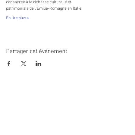
consacrée à la richesse culturelle et 
patrimoniale de l’Emilie-Romagne en Italie.
En lire plus >
Partager cet événement
MAIRIE PRINCIPALE
Place de la République
06270 Villeneuve Loubet
Email :
cab@villeneuveloubet.fr
Tél
:
04 92 02 60 00
ACCUEIL
Lundi 8h-12h | 13h30-17h