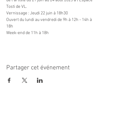
de l'artiste du 21 juin au 24 août 2023 à l'Espace 
Tosti de VL.
Vernissage : Jeudi 22 juin à 18h30
Ouvert du lundi au vendredi de 9h à 12h - 14h à 
18h
Week-end de 11h à 18h
Partager cet événement
MAIRIE PRINCIPALE
Place de la République
06270 Villeneuve Loubet
Email :
cab@villeneuveloubet.fr
Tél
:
04 92 02 60 00