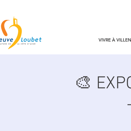
VIVRE À VILL
🎨 EXP