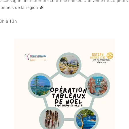
Lacassagne de recherche contre le cancer. Une vente de 40 petits 
ionnels de la région 🎀
8h à 13h