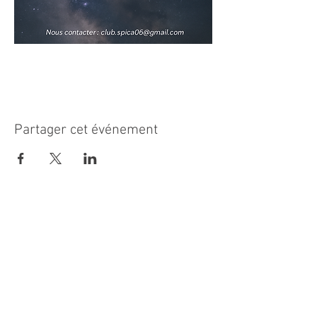
Partager cet événement
MAIRIE PRINCIPALE
Place de la République
06270 Villeneuve Loubet
Email :
cab@villeneuveloubet.fr
Tél
:
04 92 02 60 00
ACCUEIL