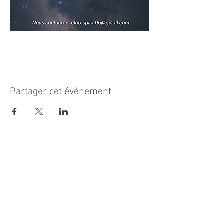
Partager cet événement
MAIRIE PRINCIPALE
Place de la République
06270 Villeneuve Loubet
Email :
cab@villeneuveloubet.fr
Tél
:
04 92 02 60 00
ACCUEIL