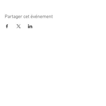
Partager cet événement
MAIRIE PRINCIPALE
Place de la République
06270 Villeneuve Loubet
Email :
cab@villeneuveloubet.fr
Tél
:
04 92 02 60 00
ACCUEIL
Lundi 8h-12h | 13h30-17h
Mardi 8h-17h
Mercredi 8h-12h | 14h -17h
Jeudi 8h-12h | 13h30-18h
Vendredi 8h-16h
Samedi 9h30-12h30