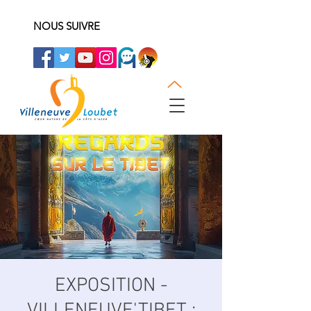
NOUS SUIVRE
EXPOSITION -