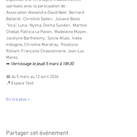
spirituels avec la participation de : 
Association 
Alexandra David Néel 
, Bernard 
Balleret , Christine Spiteri,  Josiane Bosio 
“Vica”, Luna , Nyima, Dolma Sundari,  Martine 
Chebat, Patricia Le Paven,  Madeleine Mayen , 
Jocelyne Barthelemy,  Sylvie Allais,  Ineke 
Indiogine, Christine Maratray,  Roselyne 
Rollant, Françoise Chassonnerie, Jean-Luc 
Mares.
➡ 
Vernissage le jeudi 5 mars à 18h30 
📅 du 5 mars au 12 avril 2026
📍 Espace Tosti  
En lire plus >
Partager cet événement