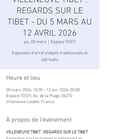
VILLENEUVE'TIBET :
REGARDS SUR LE
TIBET - DU 5 MARS AU
12 AVRIL 2026
jeu. 05 mars
  |  
Espace TOSTI
Exposition d’art et d’objets traditionnels et
spirituels
Heure et lieu
05 mars 2026, 18:30 – 12 avr. 2026, 00:00
Espace TOSTI, All. de la Plage, 06270
Villeneuve-Loubet, France
À propos de l'événement
VILLENEUVE'TIBET : REGARDS SUR LE TIBET
Exposition d’art et d’objets traditionnels et 