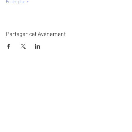
En lire plus >
Partager cet événement
MAIRIE PRINCIPALE
Place de la République
06270 Villeneuve Loubet
Email :
cab@villeneuveloubet.fr
Tél
:
04 92 02 60 00
ACCUEIL
Lundi 8h-12h | 13h30-17h
Mardi 8h-17h
Mercredi 8h-12h | 14h -17h
Jeudi 8h-12h | 13h30-18h