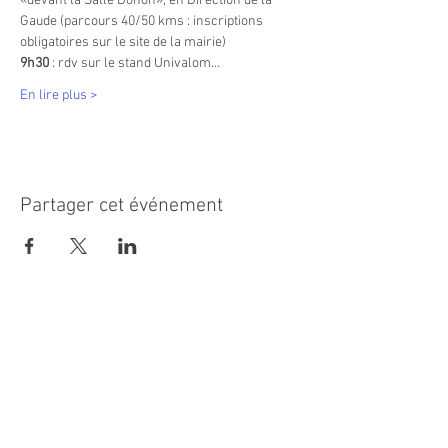
«devant la Salle Donon», en Direction de la 
Gaude (parcours 40/50 kms : inscriptions 
obligatoires sur le site de la mairie)
9h30 
: rdv sur le stand Univalom…
En lire plus >
Partager cet événement
MAIRIE PRINCIPALE
Place de la République
06270 Villeneuve Loubet
Email :
cab@villeneuveloubet.fr
Tél
:
04 92 02 60 00