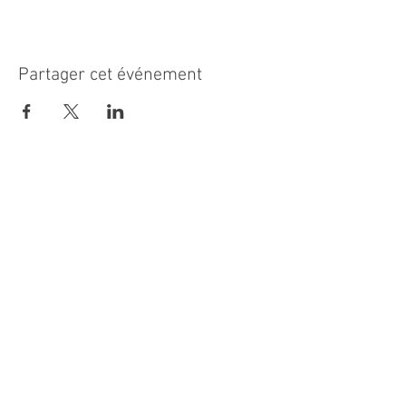
Partager cet événement
MAIRIE PRINCIPALE
Place de la République
06270 Villeneuve Loubet
Email :
cab@villeneuveloubet.fr
Tél
:
04 92 02 60 00
ACCUEIL
Lundi 8h-12h | 13h30-17h
Mardi 8h-17h
Mercredi 8h-12h | 14h -17h
Jeudi 8h-12h | 13h30-18h
Vendredi 8h-16h
Samedi 9h30-12h30