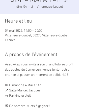
DIM. 4 MAI À 14H 🎊
dim. 04 mai
  |  
Villeneuve-Loubet
Heure et lieu
04 mai 2025, 14:00 – 20:00
Villeneuve-Loubet, 06270 Villeneuve-Loubet,
France
À propos de l'événement
Asso Akäp vous invite à son grand loto au profit 
des écoles du Cameroun, venez tenter votre 
chance et passer un moment de solidarité !
📅 Dimanche 4 Mai à 14h
📍 Salle Marcel Jacques
🚗 Parking gratuit
🎁 De nombreux lots à gagner !