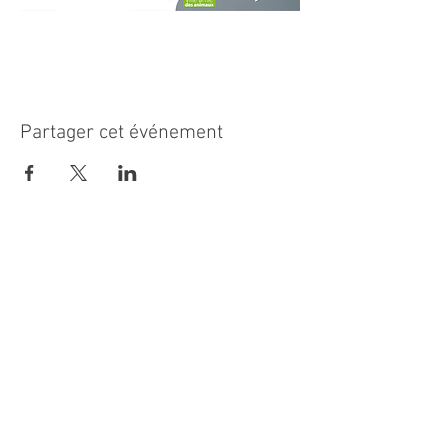
Partager cet événement
MAIRIE PRINCIPALE
Place de la République
06270 Villeneuve Loubet
Email :
cab@villeneuveloubet.fr
Tél
:
04 92 02 60 00
ACCUEIL
Lundi 8h-12h | 13h30-17h
Mardi 8h-17h
Mercredi 8h-12h | 14h -17h