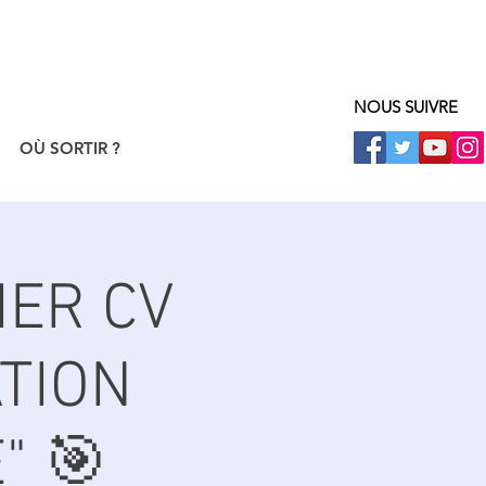
NOUS SUIVRE
OÙ SORTIR ?
IER CV
ATION
" 🎯