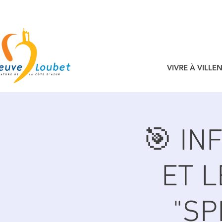
VIVRE À VILL
🎯 IN
ET L
"SP