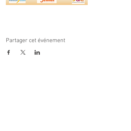
Partager cet événement
MAIRIE PRINCIPALE
Place de la République
06270 Villeneuve Loubet
Email :
cab@villeneuveloubet.fr
Tél
:
04 92 02 60 00
ACCUEIL
Lundi 8h-12h | 13h30-17h
Mardi 8h-17h
Mercredi 8h-12h | 14h -17h