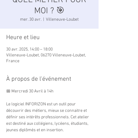
QUEL MÉTIER POUR
MOI ? 🎯
mer. 30 avr.
  |  
Villeneuve-Loubet
Heure et lieu
30 avr. 2025, 14:00 – 18:00
Villeneuve-Loubet, 06270 Villeneuve-Loubet,
France
À propos de l'événement
📅 Mercredi 30 Avril à 14h
Le logiciel INFORIZON est un outil pour 
découvrir des métiers, mieux se connaitre et 
définir ses intérêts professionnels. Cet atelier 
est destiné aux collégiens, lycéens, étudiants, 
jeunes diplômés et en insertion.