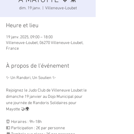
À MAYOTTE 💙🥋
dim. 19 janv.
  |  
Villeneuve-Loubet
Heure et lieu
19 janv. 2025, 09:00 – 18:00
Villeneuve-Loubet, 06270 Villeneuve-Loubet,
France
À propos de l'événement
✨ Un Randori, Un Soutien ✨
Rejoignez le Judo Club de Villeneuve Loubet le 
dimanche 19 janvier au Dojo Municipal pour 
une journée de Randoris Solidaires pour 
Mayotte 🤝🌍
⏰ Horaires : 9h-18h
💶 Participation : 2€ par personne