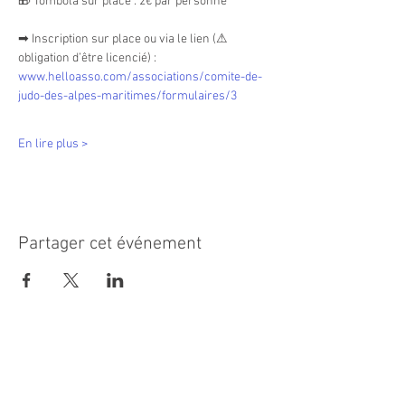
🎁 Tombola sur place : 2€ par personne
➡ Inscription sur place ou via le lien (⚠ 
obligation d’être licencié) : 
www.helloasso.com/associations/comite-de-
judo-des-alpes-maritimes/formulaires/3
En lire plus >
Partager cet événement
MAIRIE PRINCIPALE
Place de la République
06270 Villeneuve Loubet