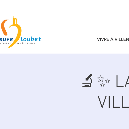
VIVRE À VILL
🔬✨ L
VIL