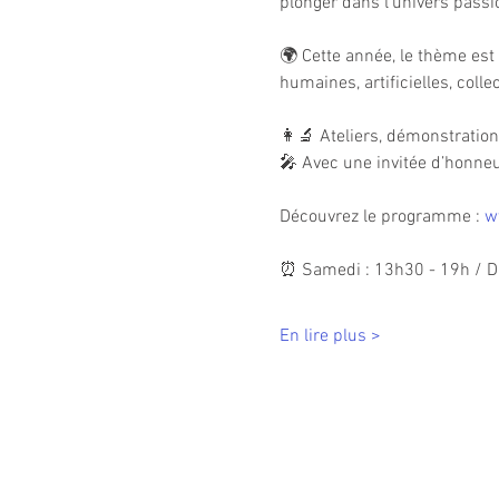
plonger dans l’univers pass
🌍 Cette année, le thème est 
humaines, artificielles, colle
👩‍🔬 Ateliers, démonstratio
🎤 Avec une invitée d’honneu
Découvrez le programme : 
w
⏰ Samedi : 13h30 - 19h / D
En lire plus >