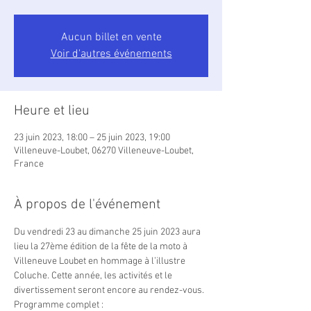
Aucun billet en vente
Voir d'autres événements
Heure et lieu
23 juin 2023, 18:00 – 25 juin 2023, 19:00
Villeneuve-Loubet, 06270 Villeneuve-Loubet,
France
À propos de l'événement
Du vendredi 23 au dimanche 25 juin 2023 aura 
lieu la 27ème édition de la fête de la moto à 
Villeneuve Loubet en hommage à l’illustre 
Coluche. Cette année, les activités et le 
divertissement seront encore au rendez-vous.
Programme complet : 