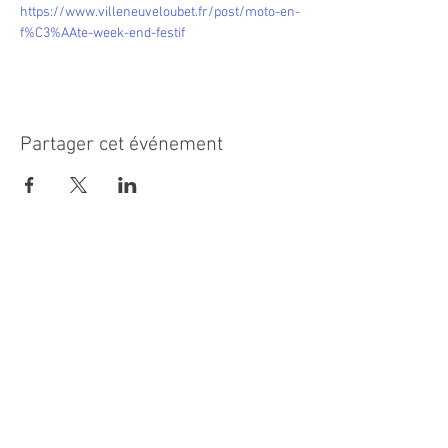
https://www.villeneuveloubet.fr/post/moto-en-
f%C3%AAte-week-end-festif
Partager cet événement
MAIRIE PRINCIPALE
Place de la République
06270 Villeneuve Loubet
Email :
cab@villeneuveloubet.fr
Tél
:
04 92 02 60 00
ACCUEIL
Lundi 8h-12h | 13h30-17h
Mardi 8h-17h