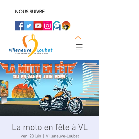
NOUS SUIVRE
La moto en fête à VL
ven. 23 juin
  |  
Villeneuve-Loubet