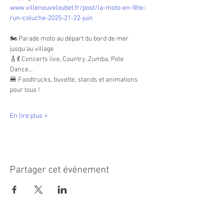
www.villeneuveloubet.fr/post/la-moto-en-fête-
run-coluche-2025-21-22-juin
🏍 Parade moto au départ du bord de mer 
jusqu'au village
🎸💃 Concerts live, Country, Zumba, Pole 
Dance...
🍔 Foodtrucks, buvette, stands et animations 
pour tous !
En lire plus >
Partager cet événement