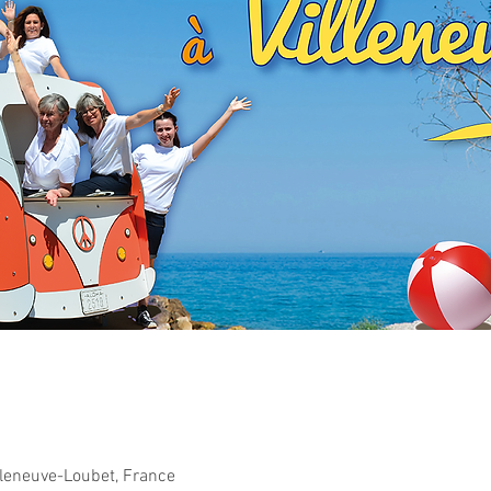
lleneuve-Loubet, France