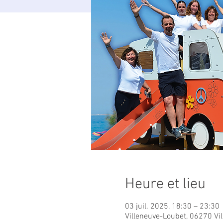
Heure et lieu
03 juil. 2025, 18:30 – 23:30
Villeneuve-Loubet, 06270 Vi