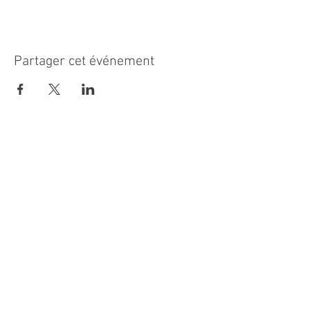
Partager cet événement
MAIRIE PRINCIPALE
Place de la République
06270 Villeneuve Loubet
Email :
cab@villeneuveloubet.fr
Tél
:
04 92 02 60 00
ACCUEIL
Lundi 8h-12h | 13h30-17h
Mardi 8h-17h
Mercredi 8h-12h | 14h -17h
Jeudi 8h-12h | 13h30-18h
Vendredi 8h-16h