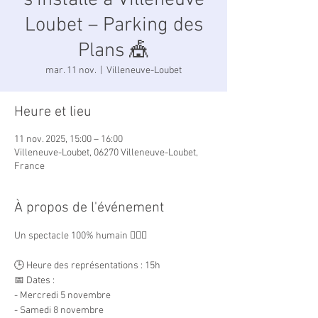
s’installe à Villeneuve
Loubet – Parking des
Plans 🎪
mar. 11 nov.
  |  
Villeneuve-Loubet
Heure et lieu
11 nov. 2025, 15:00 – 16:00
Villeneuve-Loubet, 06270 Villeneuve-Loubet,
France
À propos de l'événement
Un spectacle 100% humain 🤸‍♀️✨
🕒 Heure des représentations : 15h
📅 Dates :
- Mercredi 5 novembre
- Samedi 8 novembre