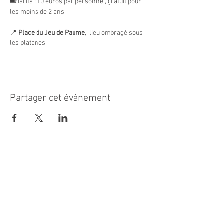
🎟️Tarifs : 10 euros par personne , gratuit pour 
les moins de 2 ans
📍 
Place du Jeu de Paume
,  lieu ombragé sous 
les platanes
Partager cet événement
MAIRIE PRINCIPALE
Place de la République
06270 Villeneuve Loubet
Email :
cab@villeneuveloubet.fr
Tél
:
04 92 02 60 00
ACCUEIL