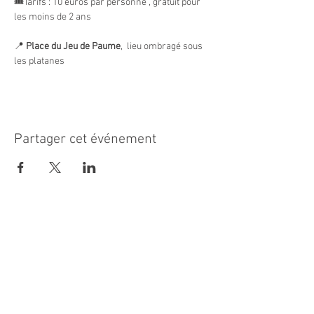
🎟️Tarifs : 10 euros par personne , gratuit pour 
les moins de 2 ans
📍 
Place du Jeu de Paume
,  lieu ombragé sous 
les platanes
Partager cet événement
MAIRIE PRINCIPALE
Place de la République
06270 Villeneuve Loubet
Email :
cab@villeneuveloubet.fr
Tél
:
04 92 02 60 00
ACCUEIL