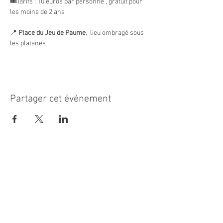
🎟️Tarifs : 10 euros par personne , gratuit pour 
les moins de 2 ans
📍 
Place du Jeu de Paume
,  lieu ombragé sous 
les platanes
Partager cet événement
MAIRIE PRINCIPALE
Place de la République
06270 Villeneuve Loubet
Email :
cab@villeneuveloubet.fr
Tél
:
04 92 02 60 00
ACCUEIL