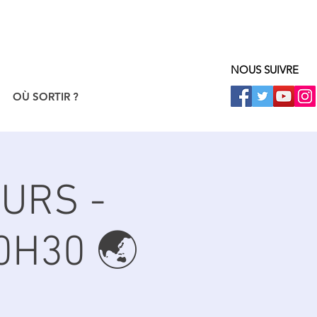
NOUS SUIVRE
OÙ SORTIR ?
URS -
0H30 🌏