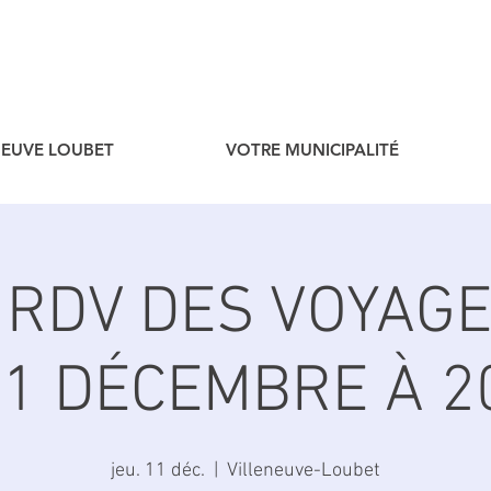
ENEUVE LOUBET
VOTRE MUNICIPALITÉ
E RDV DES VOYAGE
11 DÉCEMBRE À 2
jeu. 11 déc.
  |  
Villeneuve-Loubet