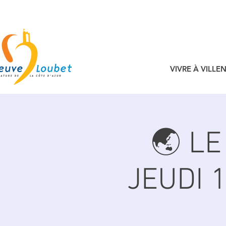
VIVRE À VILL
🌏 L
JEUDI 