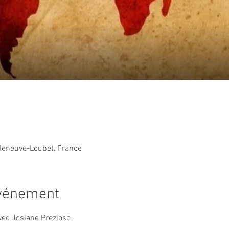
lleneuve-Loubet, France
événement
vec Josiane Prezioso