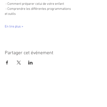
 - Comment préparer celui de votre enfant
 - Comprendre les différentes programmations 
et outils
En lire plus >
Partager cet événement
MAIRIE PRINCIPALE
Place de la République
06270 Villeneuve Loubet
Email :
cab@villeneuveloubet.fr
Tél
:
04 92 02 60 00