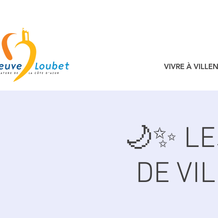
VIVRE À VILL
🌙✨ L
DE VI