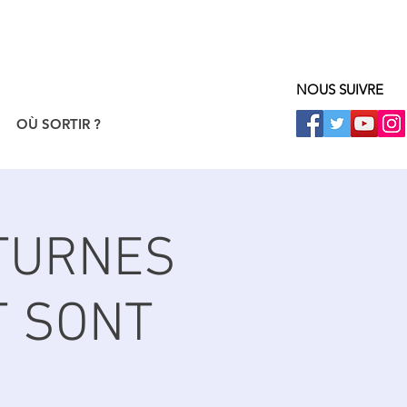
NOUS SUIVRE
OÙ SORTIR ?
TURNES
T SONT
