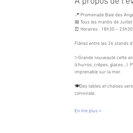
À propos de l'
📍 Promenade Baie des Ange
📅 Tous les mardis de Juillet
⏰ Horaires : 18h30 – 23h30
Flânez entre les 26 stands d
✨Grande nouveauté cette anné
(churros, crêpes, glaces...).
imprenable sur la mer.
🍽️Des tables et chaises ser
conviviale.
En lire plus >