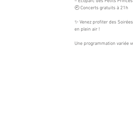
– Ecoparc des Petits Princes
🕘 Concerts gratuits à 21h
✨ Venez profiter des Soirée
en plein air !
Une programmation variée vo