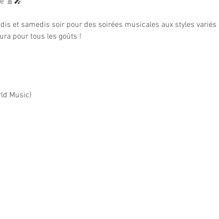
ve 🎸🎤
s et samedis soir pour des soirées musicales aux styles variés : p
ura pour tous les goûts !
ld Music)