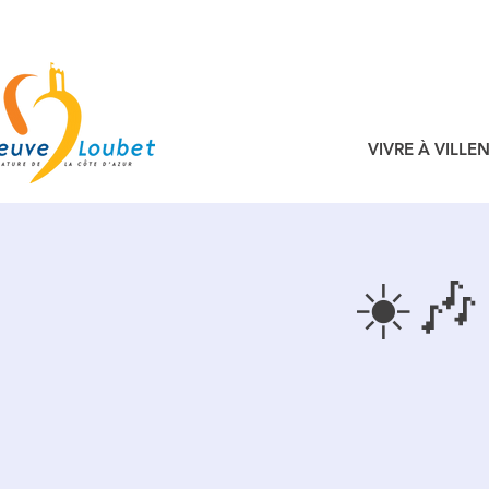
VIVRE À VILL
☀️🎶