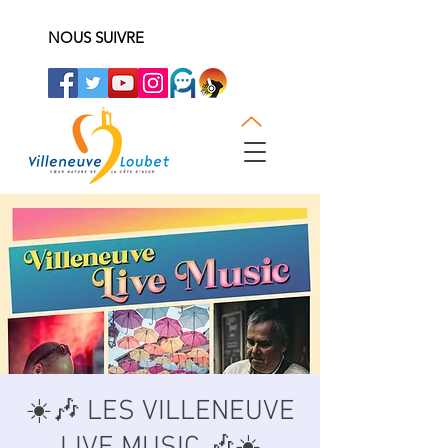
NOUS SUIVRE
☀️🎶 LES VILLENEUVE