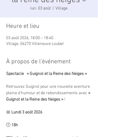
la reine des neiges »
lun. 03 août
  |  
Village
Heure et lieu
03 août 2026, 18:00 – 18:40
Village, 06270 Villeneuve Loubet
À propos de l'événement
Spectacle   « Guignol et la Reine des Neiges »
Retrouvez Guignol pour une nouvelle aventure 
pleine d'humour et de rebondissements avec 
« 
Guignol et la Reine des Neiges »
 !
📅 
Lundi 3 août 2026
🕕 
18h