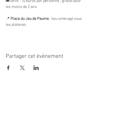
🎟️Tarifs : 10 euros par personne , gratuit pour 
les moins de 2 ans
📍 
Place du Jeu de Paume
,  lieu ombragé sous 
les platanes
Partager cet événement
MAIRIE PRINCIPALE
Place de la République
06270 Villeneuve Loubet
Email :
cab@villeneuveloubet.fr
Tél
:
04 92 02 60 00
ACCUEIL