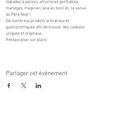
(balades à poneys, structures gonflables, 
manèges, magicien, jeux en bois) et...la venue 
du Père Noël !

De nombreux produits artisanaux et 
gastronomiques afin de trouver des cadeaux 
uniques et originaux.

Restauration sur place.
Partager cet événement
MAIRIE PRINCIPALE
Place de la République
06270 Villeneuve Loubet
Email :
cab@villeneuveloubet.fr