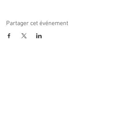
Partager cet événement
MAIRIE PRINCIPALE
Place de la République
06270 Villeneuve Loubet
Email :
cab@villeneuveloubet.fr
Tél
:
04 92 02 60 00
ACCUEIL
Lundi 8h-12h | 13h30-17h
Mardi 8h-17h
Mercredi 8h-12h | 14h -17h
Jeudi 8h-12h | 13h30-18h
Vendredi 8h-16h
Samedi 9h30-12h30