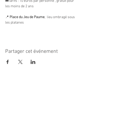
🎟️Tarifs : 10 euros par personne , gratuit pour 
les moins de 2 ans
📍 
Place du Jeu de Paume
,  lieu ombragé sous 
les platanes
Partager cet événement
MAIRIE PRINCIPALE
Place de la République
06270 Villeneuve Loubet
Email :
cab@villeneuveloubet.fr
Tél
:
04 92 02 60 00
ACCUEIL