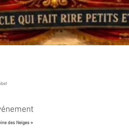
ubet
événement
eine des Neiges »