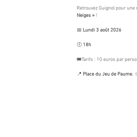
Retrouvez Guignol pour une 
Neiges »
 !
📅 
Lundi 3 août 2026
🕕 
18h
🎟️Tarifs : 10 euros par pers
📍 
Place du Jeu de Paume
, 