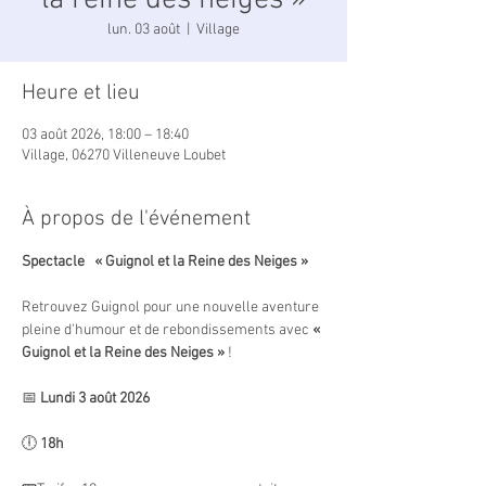
la reine des neiges »
lun. 03 août
  |  
Village
Heure et lieu
03 août 2026, 18:00 – 18:40
Village, 06270 Villeneuve Loubet
À propos de l'événement
Spectacle   « Guignol et la Reine des Neiges »
Retrouvez Guignol pour une nouvelle aventure 
pleine d'humour et de rebondissements avec 
« 
Guignol et la Reine des Neiges »
 !
📅 
Lundi 3 août 2026
🕕 
18h