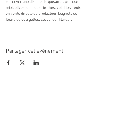
retrouver une dizaine d’exposants : primeurs, 
miel, olives, charcuterie, thés, volailles, œufs 
en vente directe du producteur, beignets de 
fleurs de courgettes, socca, confitures…
Partager cet événement
MAIRIE PRINCIPALE
Place de la République
06270 Villeneuve Loubet
Email :
cab@villeneuveloubet.fr
Tél
:
04 92 02 60 00
ACCUEIL
Lundi 8h-12h | 13h30-17h