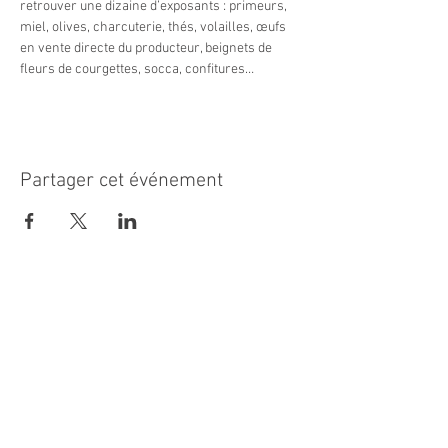
retrouver une dizaine d’exposants : primeurs, 
miel, olives, charcuterie, thés, volailles, œufs 
en vente directe du producteur, beignets de 
fleurs de courgettes, socca, confitures…
Partager cet événement
MAIRIE PRINCIPALE
Place de la République
06270 Villeneuve Loubet
Email :
cab@villeneuveloubet.fr
Tél
:
04 92 02 60 00
ACCUEIL
Lundi 8h-12h | 13h30-17h