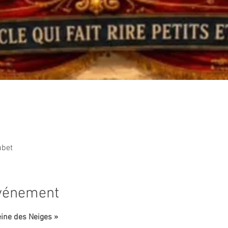
ubet
événement
eine des Neiges »