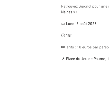
Retrouvez Guignol pour une 
Neiges »
 !
📅 
Lundi 3 août 2026
🕕 
18h
🎟️Tarifs : 10 euros par pers
📍 
Place du Jeu de Paume
, 