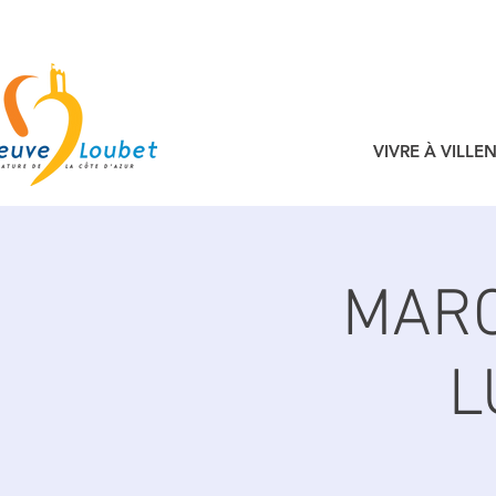
VIVRE À VILL
MARC
L