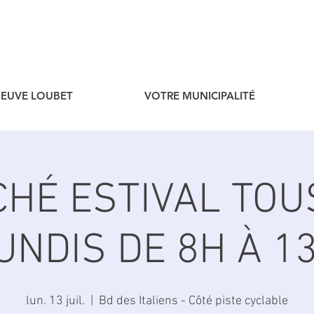
ENEUVE LOUBET
VOTRE MUNICIPALITÉ
HÉ ESTIVAL TOU
UNDIS DE 8H À 1
lun. 13 juil.
  |  
Bd des Italiens - Côté piste cyclable