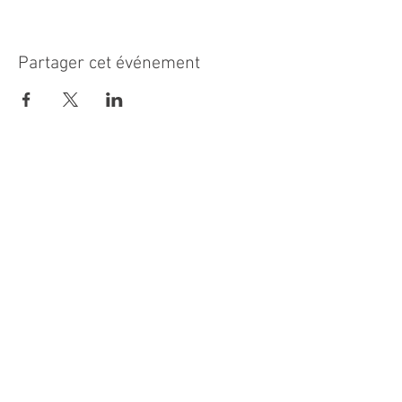
Partager cet événement
MAIRIE PRINCIPALE
Place de la République
06270 Villeneuve Loubet
Email :
cab@villeneuveloubet.fr
Tél
:
04 92 02 60 00
ACCUEIL
Lundi 8h-12h | 13h30-17h
Mardi 8h-17h
Mercredi 8h-12h | 14h -17h
Jeudi 8h-12h | 13h30-18h
Vendredi 8h-16h
Samedi 9h30-12h30