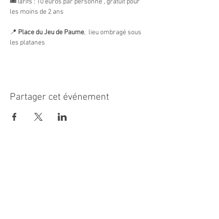
🎟️Tarifs : 10 euros par personne , gratuit pour 
les moins de 2 ans
📍 
Place du Jeu de Paume
,  lieu ombragé sous 
les platanes
Partager cet événement
MAIRIE PRINCIPALE
Place de la République
06270 Villeneuve Loubet
Email :
cab@villeneuveloubet.fr
Tél
:
04 92 02 60 00
ACCUEIL