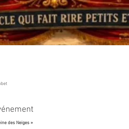
ubet
événement
eine des Neiges »