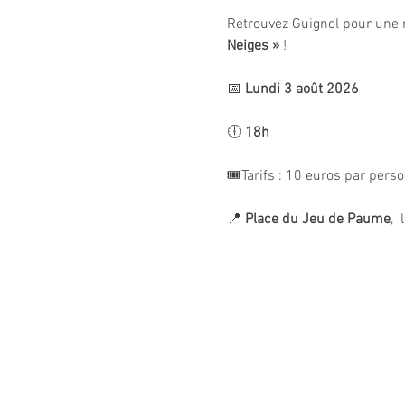
Retrouvez Guignol pour une 
Neiges »
 !
📅 
Lundi 3 août 2026
🕕 
18h
🎟️Tarifs : 10 euros par pers
📍 
Place du Jeu de Paume
, 