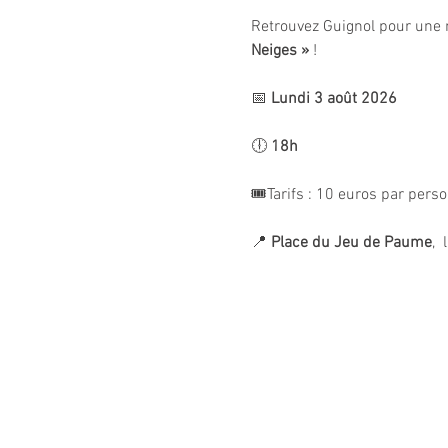
Retrouvez Guignol pour une 
Neiges »
 !
📅 
Lundi 3 août 2026
🕕 
18h
🎟️Tarifs : 10 euros par pers
📍 
Place du Jeu de Paume
, 