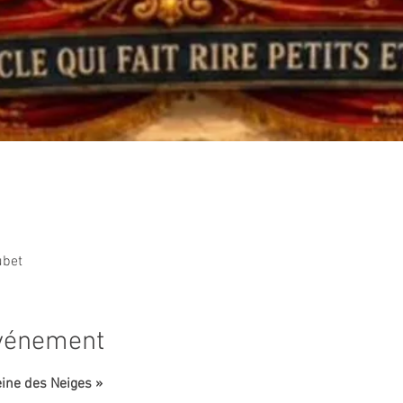
ubet
événement
eine des Neiges »